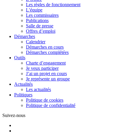
Les règles de fonctionnement
L’équipe
Les commissaires
Publications
Salle de presse
Offres d’emploi
Démarches
Calendrier
Démarches en cours
Démarches complétées
Outils
Charte d’engagement
Je veux participer
J’ai un projet en cours
Je représente un groupe
Actualités
Les actualités
Politiques
Politique de cookies
Politique de confidentialité
Suivez-nous