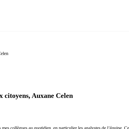
Celen
ux citoyens, Auxane Celen
s mes collègues au quotidien, en particulier les analystes de l’équipe. Cela