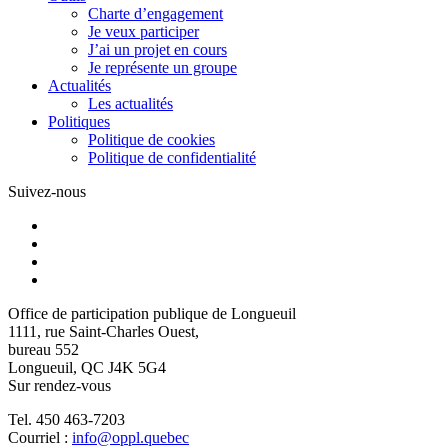
Charte d’engagement
Je veux participer
J’ai un projet en cours
Je représente un groupe
Actualités
Les actualités
Politiques
Politique de cookies
Politique de confidentialité
Suivez-nous
Office de participation publique de Longueuil
1111, rue Saint-Charles Ouest,
bureau 552
Longueuil, QC J4K 5G4
Sur rendez-vous
Tel. 450 463-7203
Courriel :
info@oppl.quebec