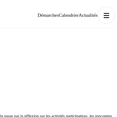
Démarches
Calendrier
Actualités
 passe par la réflexion sur les activités participatives, les rencontres