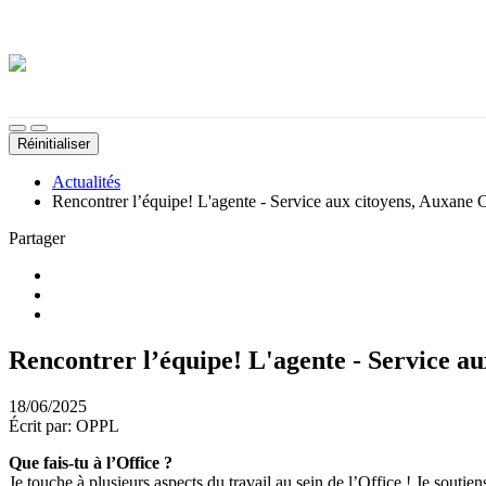
Démarches, sujets, documents, etc.
Thème sombre
Désactiver les images d'arrière-plan
Taille du texte
Réinitialiser
Actualités
Rencontrer l’équipe! L'agente - Service aux citoyens, Auxane 
Partager
Rencontrer l’équipe! L'agente - Service a
18/06/2025
Écrit par: OPPL
Que fais-tu à l’Office ?
Je touche à plusieurs aspects du travail au sein de l’Office ! Je soutien