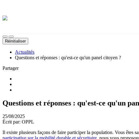
Démarches, sujets, documents, etc.
Thème sombre
Désactiver les images d'arrière-plan
Taille du texte
Réinitialiser
Actualités
Questions et réponses : qu'est-ce qu'un panel citoyen ?
Partager
Questions et réponses : qu'est-ce qu'un pan
25/08/2025
Écrit par: OPPL
Il existe plusieurs façons de faire participer la population. Vous êtes 
participative sur la mobilité durable et sécuritaire
, nous vous proposons