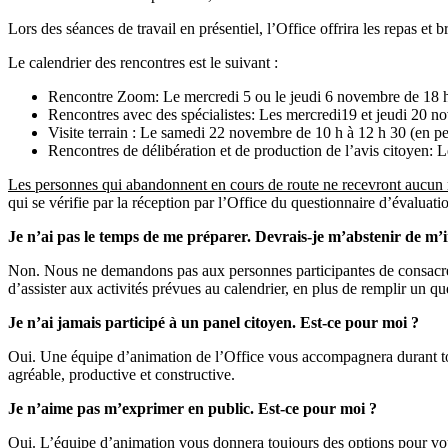
Lors des séances de travail en présentiel, l’Office offrira les repas 
Le calendrier des rencontres est le suivant :
Rencontre Zoom: Le mercredi 5 ou le jeudi 6 novembre de 18 h 
Rencontres avec des spécialistes: Les mercredi19 et jeudi 20 n
Visite terrain : Le samedi 22 novembre de 10 h à 12 h 30 (en p
Rencontres de délibération et de production de l’avis citoyen:
Les personnes qui abandonnent en cours de route ne recevront aucun 
qui se vérifie par la réception par l’Office du questionnaire d’évalua
Je n’ai pas le temps de me préparer. Devrais-je m’abstenir de m’i
Non. Nous ne demandons pas aux personnes participantes de consacre
d’assister aux activités prévues au calendrier, en plus de remplir un qu
Je n’ai jamais participé à un panel citoyen. Est-ce pour moi ?
Oui. Une équipe d’animation de l’Office vous accompagnera durant tout
agréable, productive et constructive.
Je n’aime pas m’exprimer en public. Est-ce pour moi ?
Oui. L’équipe d’animation vous donnera toujours des options pour vous 