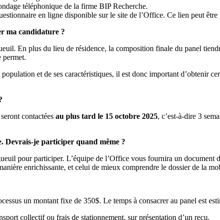
 sondage téléphonique de la firme BIP Recherche.
uestionnaire en ligne disponible sur le site de l’Office. Ce lien peut êtr
er ma candidature ?
uil. En plus du lieu de résidence, la composition finale du panel tiend
e permet.
 population et de ses caractéristiques, il est donc important d’obtenir c
?
 seront contactées
au plus tard le 15 octobre 2025
, c’est-à-dire 3 sem
ire. Devrais-je participer quand même ?
uil pour participer. L’équipe de l’Office vous fournira un document d’i
 manière enrichissante, et celui de mieux comprendre le dossier de la mobi
rocessus un montant fixe de 350$. Le temps à consacrer au panel est est
sport collectif ou frais de stationnement, sur présentation d’un reçu.