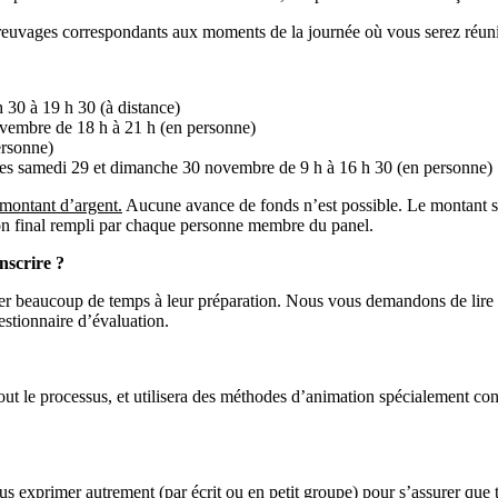
et breuvages correspondants aux moments de la journée où vous serez réuni
30 à 19 h 30 (à distance)
ovembre de 18 h à 21 h (en personne)
ersonne)
 Les samedi 29 et dimanche 30 novembre de 9 h à 16 h 30 (en personne)
montant d’argent.
Aucune avance de fonds n’est possible. Le montant se
tion final rempli par chaque personne membre du panel.
nscrire ?
r beaucoup de temps à leur préparation. Nous vous demandons de lire 
estionnaire d’évaluation.
 le processus, et utilisera des méthodes d’animation spécialement conç
exprimer autrement (par écrit ou en petit groupe) pour s’assurer que to