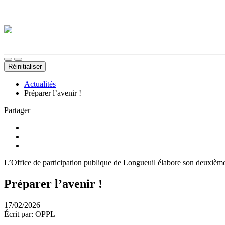
Démarches, sujets, documents, etc.
Thème sombre
Désactiver les images d'arrière-plan
Taille du texte
Réinitialiser
Actualités
Préparer l’avenir !
Partager
L’Office de participation publique de Longueuil élabore son deuxième
Préparer l’avenir !
17/02/2026
Écrit par: OPPL