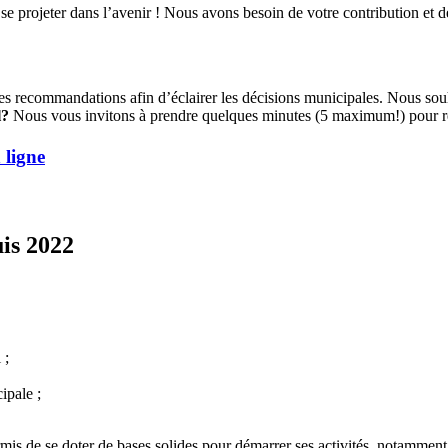
se projeter dans l’avenir ! Nous avons besoin de votre contribution et d
 des recommandations afin d’éclairer les décisions municipales.
Nous sou
l?
Nous vous invitons à prendre quelques minutes (5 maximum!) pour ré
 ligne
is 2022
 ;
ipale ;
rmis de se doter de bases solides pour démarrer ses activités, notamment