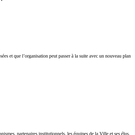
osées et que l’organisation peut passer à la suite avec un nouveau plan
nismes, partenaires institutionnels, les équipes de la Ville et ses élus,