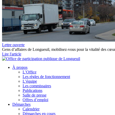
Lettre ouverte
Gens d’affaires de Longueuil, mobilisez-vous pour la vitalité des cœur
Lire l'article
À propos
L’Office
Les règles de fonctionnement
L’équipe
Les commissaires
Publications
Salle de presse
Offres d’emploi
Démarches
Calendrier
Démarches en cours