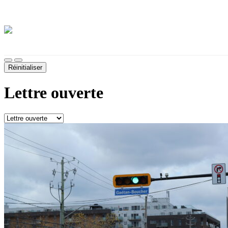
Démarches, sujets, documents, etc.
Thème sombre
Désactiver les images d'arrière-plan
Taille du texte
Réinitialiser
Lettre ouverte