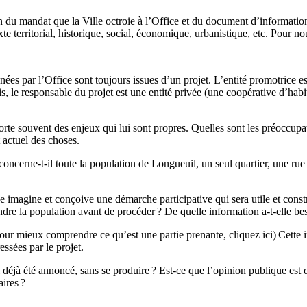
 mandat que la Ville octroie à l’Office et du document d’information q
 territorial, historique, social, économique, urbanistique, etc. Pour nous
es par l’Office sont toujours issues d’un projet. L’entité promotrice est 
s, le responsable du projet est une entité privée (une coopérative d’habit
e souvent des enjeux qui lui sont propres. Quelles sont les préoccupatio
t actuel des choses.
concerne-t-il toute la population de Longueuil, un seul quartier, une ru
 imagine et conçoive une démarche participative qui sera utile et construct
ndre la population avant de procéder ? De quelle information a-t-elle be
our mieux comprendre ce qu’est une partie prenante, cliquez ici)
Cette i
essées par le projet.
il déjà été annoncé, sans se produire ? Est-ce que l’opinion publique est d
aires ?