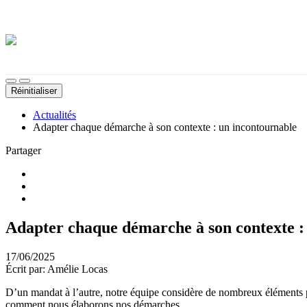
Démarches, sujets, documents, etc.
Thème sombre
Désactiver les images d'arrière-plan
Taille du texte
Réinitialiser
Actualités
Adapter chaque démarche à son contexte : un incontournable
Partager
Adapter chaque démarche à son contexte :
17/06/2025
Écrit par: Amélie Locas
D’un mandat à l’autre, notre équipe considère de nombreux éléments p
comment nous élaborons nos démarches.